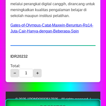
melalui perangkat digital canggih, dirancang untuk
meningkatkan kualitas pengalaman belajar di
sekolah maupun institusi pelatihan.
Gates-of-Olympus-Catat-Maxwin-Beruntun-Rp14-
Juta-Cair-Hanya-dengan-Beberapa-Spin
IDR20232
Total:
−
+
© 2025 1PONDO032517505 - All rights reserved. |
Privacy Policy
|
Terms & Conditions