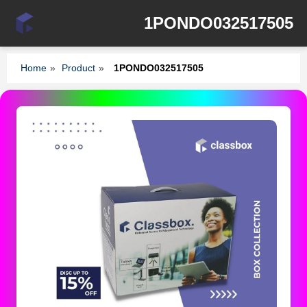
1PONDO032517505
Home
»
Product
»
1PONDO032517505