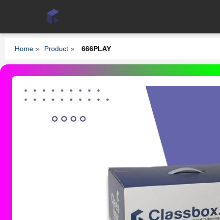
Home
»
Product
»
666PLAY