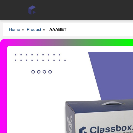
Home
»
Product
»
AAABET