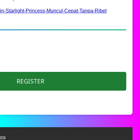
n-Starlight-Princess-Muncul-Cepat-Tanpa-Ribet
REGISTER
ons