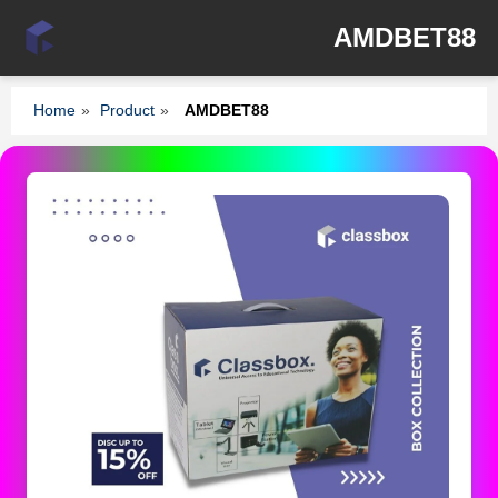
AMDBET88
Home
»
Product
»
AMDBET88