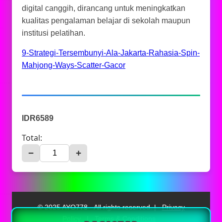
digital canggih, dirancang untuk meningkatkan
kualitas pengalaman belajar di sekolah maupun
institusi pelatihan.
9-Strategi-Tersembunyi-Ala-Jakarta-Rahasia-Spin-
Mahjong-Ways-Scatter-Gacor
IDR6589
Total:
−
+
© 2025 AYO778 - All rights reserved. |
Privacy
Policy
|
Terms & Conditions