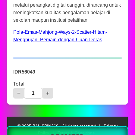
melalui perangkat digital canggih, dirancang untuk
meningkatkan kualitas pengalaman belajar di
sekolah maupun institusi pelatihan.
Pola-Emas-Mahjong-Ways-2-Scatter-Hitam-
Menghujani-Pemain-dengan-Cuan-Deras
IDR56049
Total:
−
+
© 2025 BALISPIN369 - All rights reserved. |
Privacy
Policy
|
Terms & Conditions