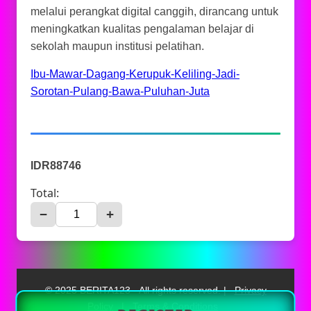
melalui perangkat digital canggih, dirancang untuk
meningkatkan kualitas pengalaman belajar di
sekolah maupun institusi pelatihan.
Ibu-Mawar-Dagang-Kerupuk-Keliling-Jadi-
Sorotan-Pulang-Bawa-Puluhan-Juta
IDR88746
Total:
−
+
© 2025 BERITA123 - All rights reserved. |
Privacy
Policy
|
Terms & Conditions