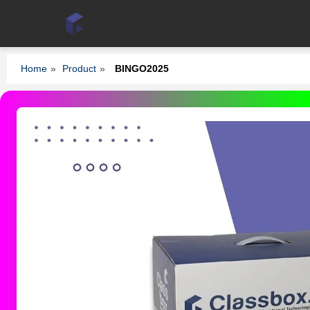
Home
»
Product
»
BINGO2025