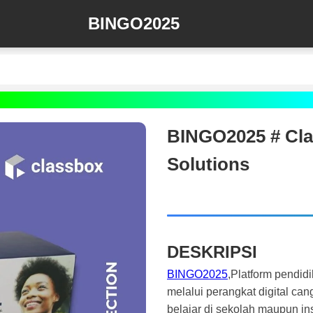
BINGO2025
BINGO2025 # Clas
Solutions
DESKRIPSI
BINGO2025
,Platform pendid
melalui perangkat digital ca
belajar di sekolah maupun inst