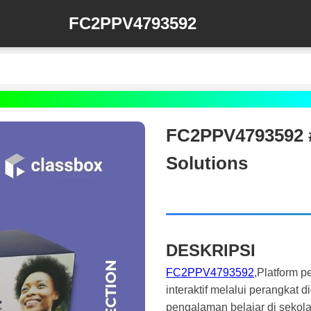
FC2PPV4793592
FC2PPV4793592 #
Solutions
DESKRIPSI
FC2PPV4793592
,Platform 
interaktif melalui perangkat 
pengalaman belajar di sekola