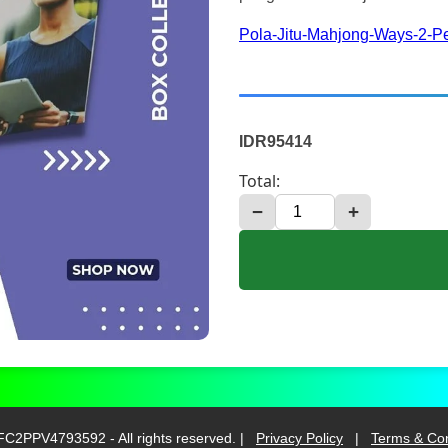
Pola-Jitu-Mahjong-Ways-2-P
IDR95414
Total:
−
+
C2PPV4793592 - All rights reserved. |
Privacy Policy
|
Terms & Con