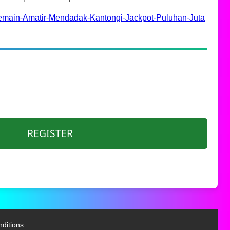
emain-Amatir-Mendadak-Kantongi-Jackpot-Puluhan-Juta
REGISTER
ditions