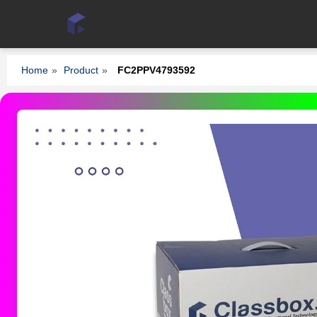
Home
»
Product
»
FC2PPV4793592