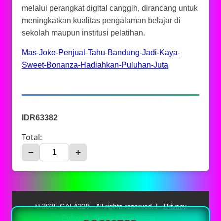
melalui perangkat digital canggih, dirancang untuk
meningkatkan kualitas pengalaman belajar di
sekolah maupun institusi pelatihan.
Mas-Joko-Penjual-Tahu-Bandung-Jadi-Kaya-
Sweet-Bonanza-Hadiahkan-Puluhan-Juta
IDR63382
Total:
−
+
© 2025 GALA228 - All rights reserved. |
Privacy
Policy
|
Terms & Conditions