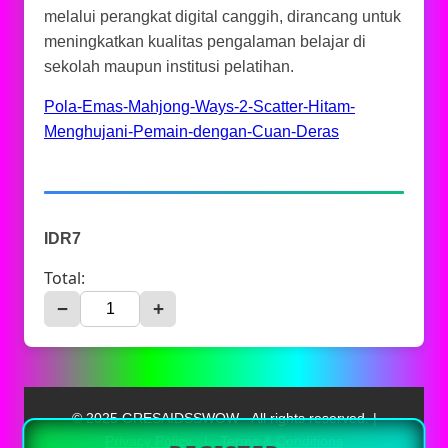
melalui perangkat digital canggih, dirancang untuk
meningkatkan kualitas pengalaman belajar di
sekolah maupun institusi pelatihan.
Pola-Emas-Mahjong-Ways-2-Scatter-Hitam-
Menghujani-Pemain-dengan-Cuan-Deras
IDR7
Total:
−
+
© 2025 GRESAIDSSWOW - All rights reserved. |
Privacy Policy
|
Terms & Conditions