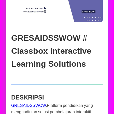
GRESAIDSSWOW #
Classbox Interactive
Learning Solutions
DESKRIPSI
GRESAIDSSWOW
,Platform pendidikan yang
menghadirkan solusi pembelajaran interaktif