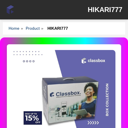
HIKARI777
Home
»
Product
»
HIKARI777