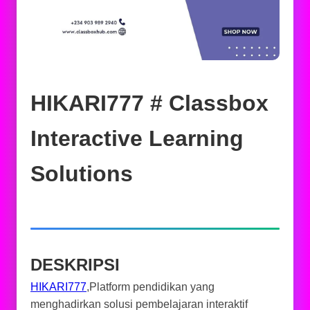
HIKARI777 # Classbox
Interactive Learning
Solutions
DESKRIPSI
HIKARI777
,Platform pendidikan yang
menghadirkan solusi pembelajaran interaktif