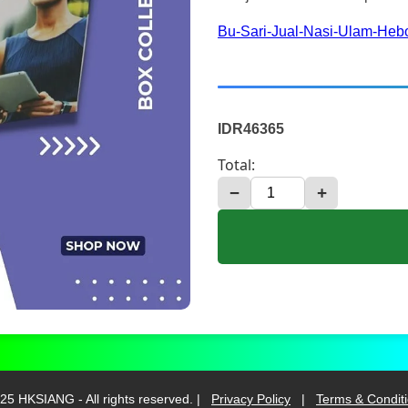
Bu-Sari-Jual-Nasi-Ulam-He
IDR46365
Total:
−
+
25 HKSIANG - All rights reserved. |
Privacy Policy
|
Terms & Condit