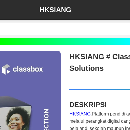
HKSIANG
HKSIANG # Class
Solutions
DESKRIPSI
HKSIANG
,Platform pendidik
melalui perangkat digital ca
belajar di sekolah maupun inst