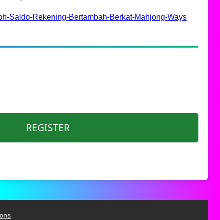
boh-Saldo-Rekening-Bertambah-Berkat-Mahjong-Ways
REGISTER
ions