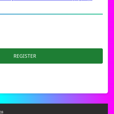
REGISTER
ns