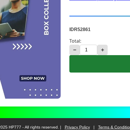
IDR52861
Total:
−
+
025 HP777 - All rights reserved. |
Privacy Policy
|
Terms & Conditio