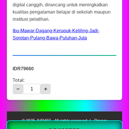
digital canggih, dirancang untuk meningkatkan
kualitas pengalaman belajar di sekolah maupun
institusi pelatihan.
Ibu-Mawar-Dagang-Kerupuk-Keliling-Jadi-
Sorotan-Pulang-Bawa-Puluhan-Juta
IDR79660
Total:
−
+
© 2025 JUR497 - All rights reserved. |
Privacy
Policy
|
Terms & Conditions