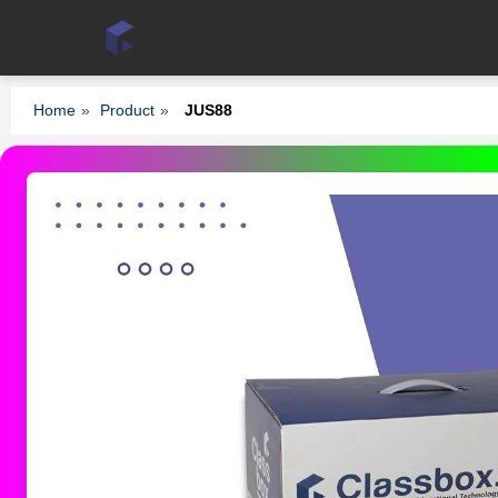
Home
»
Product
»
JUS88