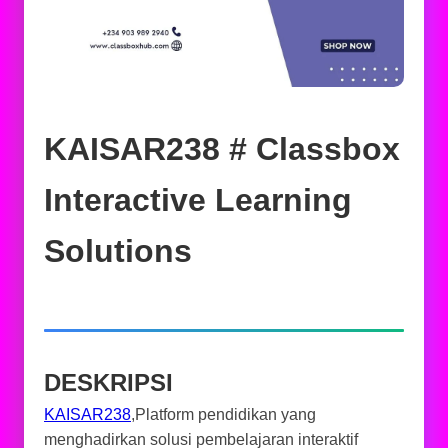
KAISAR238 # Classbox
Interactive Learning
Solutions
DESKRIPSI
KAISAR238
,Platform pendidikan yang
menghadirkan solusi pembelajaran interaktif