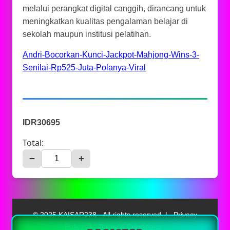
melalui perangkat digital canggih, dirancang untuk
meningkatkan kualitas pengalaman belajar di
sekolah maupun institusi pelatihan.
Andri-Bocorkan-Kunci-Jackpot-Mahjong-Wins-3-
Senilai-Rp525-Juta-Polanya-Viral
IDR30695
Total:
−
+
© 2025 KAISAR238 - All rights reserved. |
Privacy
Policy
|
Terms & Conditions