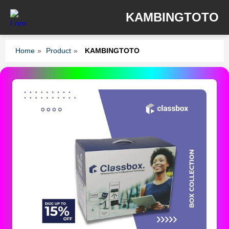
KAMBINGTOTO
Home
»
Product
»
KAMBINGTOTO