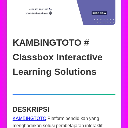
KAMBINGTOTO #
Classbox Interactive
Learning Solutions
DESKRIPSI
KAMBINGTOTO
,Platform pendidikan yang
menghadirkan solusi pembelajaran interaktif