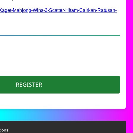
Kaget-Mahjong-Wins-3-Scatter-Hitam-Cairkan-Ratusan-
REGISTER
tions