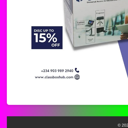
© 202