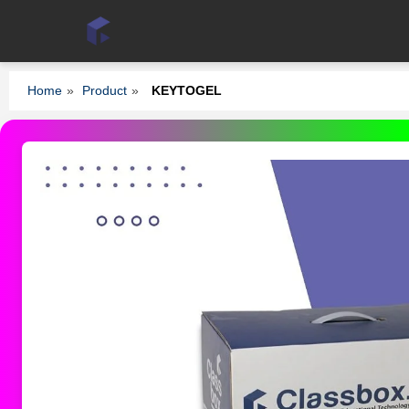
Home
»
Product
»
KEYTOGEL