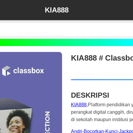
KIA888
KIA888 # Classbo
DESKRIPSI
KIA888
,Platform pendidikan 
perangkat digital canggih, d
di sekolah maupun institusi p
Andri-Bocorkan-Kunci-Jackpo