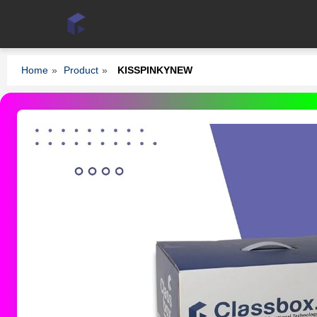
Home
»
Product
»
KISSPINKYNEW