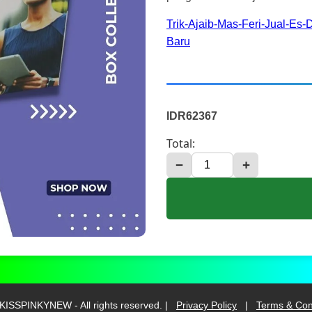
Trik-Ajaib-Mas-Feri-Jual-Es
Baru
IDR62367
Total:
−
+
KISSPINKYNEW - All rights reserved. |
Privacy Policy
|
Terms & Con