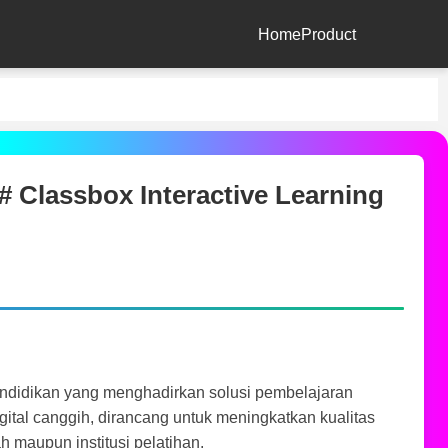
Home
Product
Classbox Interactive Learning
endidikan yang menghadirkan solusi pembelajaran
digital canggih, dirancang untuk meningkatkan kualitas
h maupun institusi pelatihan.