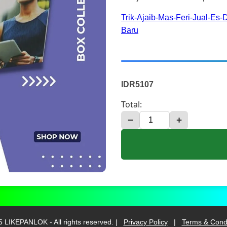
Trik-Ajaib-Mas-Feri-Jual-Es
Baru
IDR5107
Total:
−
+
 LIKEPANLOK - All rights reserved. |
Privacy Policy
|
Terms & Condi