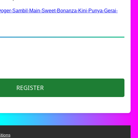
-Doger-Sambil-Main-Sweet-Bonanza-Kini-Punya-Gerai-
REGISTER
tions