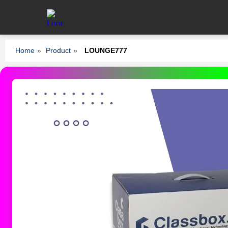
Home
»
Product
»
LOUNGE777