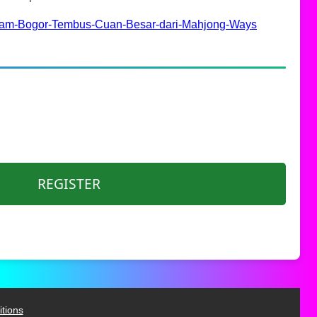
alam-Bogor-Tembus-Cuan-Besar-dari-Mahjong-Ways
REGISTER
tions