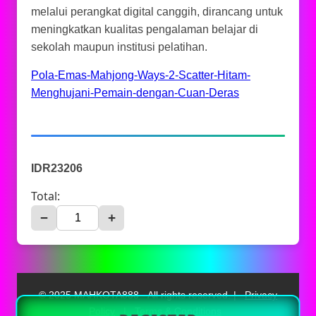
melalui perangkat digital canggih, dirancang untuk
meningkatkan kualitas pengalaman belajar di
sekolah maupun institusi pelatihan.
Pola-Emas-Mahjong-Ways-2-Scatter-Hitam-
Menghujani-Pemain-dengan-Cuan-Deras
IDR23206
Total:
−
+
© 2025 MAHKOTA888 - All rights reserved. |
Privacy
Policy
|
Terms & Conditions