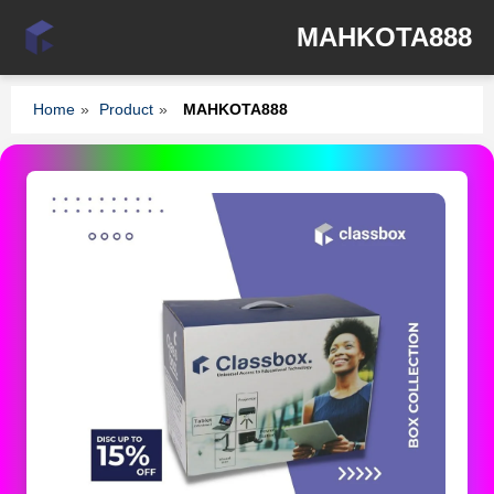
MAHKOTA888
Home
»
Product
»
MAHKOTA888