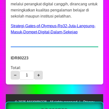
melalui perangkat digital canggih, dirancang untuk
meningkatkan kualitas pengalaman belajar di
sekolah maupun institusi pelatihan.
Strategi-Gates-of-Olympus-Rp32-Juta-Langsung-
Masuk-Dompet-Digital-Dalam-Sekejap
IDR80223
Total:
−
+
© 2025 MAXWIN228 - All rights reserved. |
Privacy
Policy
|
Terms & Conditions