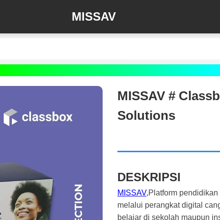
MISSAV
MISSAV # Classbo
Solutions
DESKRIPSI
MISSAV
,Platform pendidikan
melalui perangkat digital ca
belajar di sekolah maupun inst