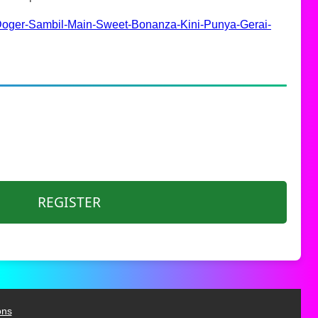
-Doger-Sambil-Main-Sweet-Bonanza-Kini-Punya-Gerai-
REGISTER
ons