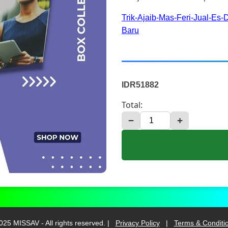
Trik-Ajaib-Mas-Feri-Jual-Es
Baru
IDR51882
Total:
−
+
025 MISSAV - All rights reserved. |
Privacy Policy
|
Terms & Conditi