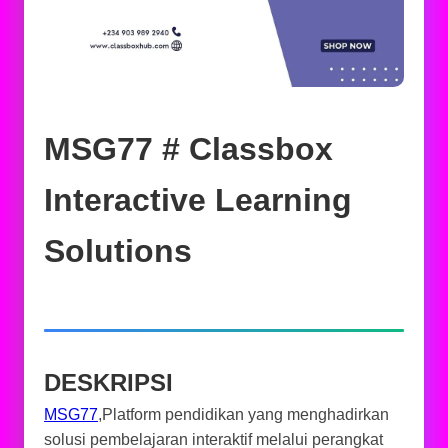
MSG77 # Classbox
Interactive Learning
Solutions
DESKRIPSI
MSG77
,Platform pendidikan yang menghadirkan
solusi pembelajaran interaktif melalui perangkat