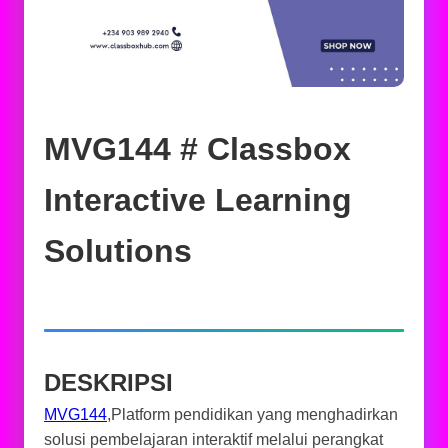
MVG144 # Classbox
Interactive Learning
Solutions
DESKRIPSI
MVG144
,Platform pendidikan yang menghadirkan
solusi pembelajaran interaktif melalui perangkat