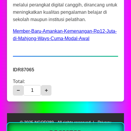
melalui perangkat digital canggih, dirancang untuk
meningkatkan kualitas pengalaman belajar di
sekolah maupun institusi pelatihan.
Member-Baru-Amankan-Kemenangan-Rp12-Juta-
di-Mahjong-Ways-Cuma-Modal-Awal
IDR87065
Total:
−
+
© 2025 NGOD289 - All rights reserved. |
Privacy
Policy
|
Terms & Conditions