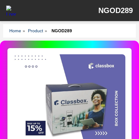
NGOD289
Home
»
Product
»
NGOD289