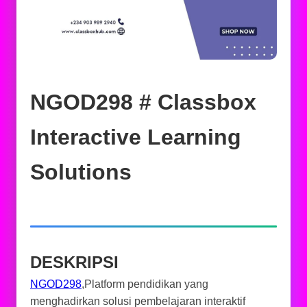
NGOD298 # Classbox
Interactive Learning
Solutions
DESKRIPSI
NGOD298
,Platform pendidikan yang
menghadirkan solusi pembelajaran interaktif