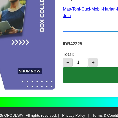
Mas-Toni-Cuci-Mobil-Harian-
Juta
IDR42225
Total:
−
+
5 OPODEWA - All rights reserved. |
Privacy Policy
|
Terms & Condit