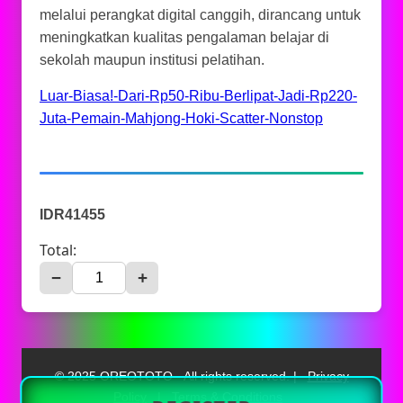
melalui perangkat digital canggih, dirancang untuk
meningkatkan kualitas pengalaman belajar di
sekolah maupun institusi pelatihan.
Luar-Biasa!-Dari-Rp50-Ribu-Berlipat-Jadi-Rp220-
Juta-Pemain-Mahjong-Hoki-Scatter-Nonstop
IDR41455
Total:
−
+
© 2025 OREOTOTO - All rights reserved. |
Privacy
Policy
|
Terms & Conditions