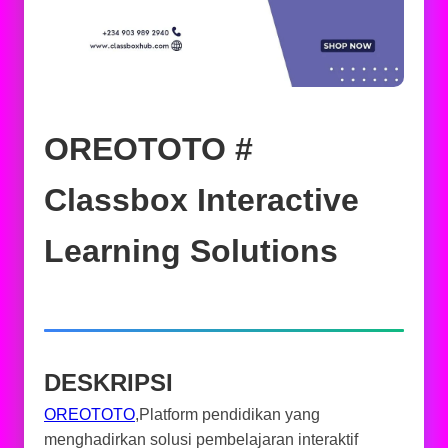
OREOTOTO #
Classbox Interactive
Learning Solutions
DESKRIPSI
OREOTOTO
,Platform pendidikan yang
menghadirkan solusi pembelajaran interaktif