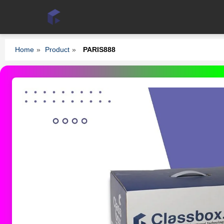
Home
»
Product
»
PARIS888