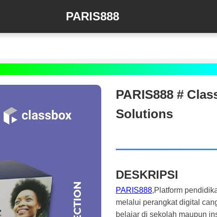
PARIS888
PARIS888 # Class
Solutions
DESKRIPSI
PARIS888
,Platform pendidik
melalui perangkat digital ca
belajar di sekolah maupun inst