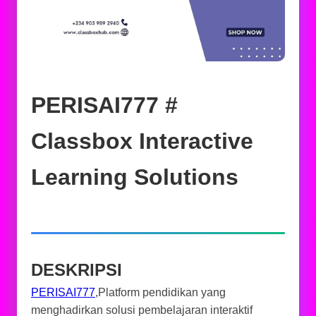
PERISAI777 #
Classbox Interactive
Learning Solutions
DESKRIPSI
PERISAI777
,Platform pendidikan yang
menghadirkan solusi pembelajaran interaktif