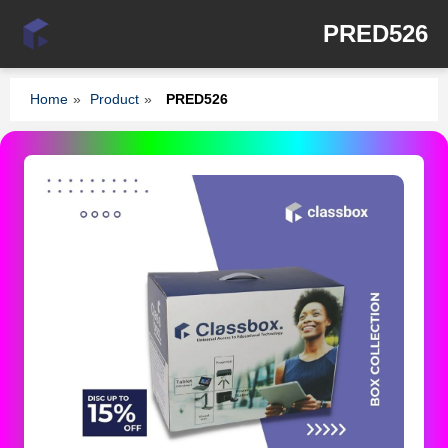
PRED526
Home
»
Product
»
PRED526