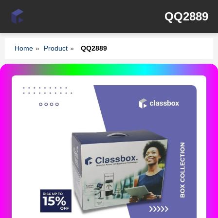
QQ2889
Home
»
Product
»
QQ2889