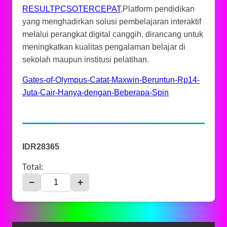
RESULTPCSOTERCEPAT
,Platform pendidikan
yang menghadirkan solusi pembelajaran interaktif
melalui perangkat digital canggih, dirancang untuk
meningkatkan kualitas pengalaman belajar di
sekolah maupun institusi pelatihan.
Gates-of-Olympus-Catat-Maxwin-Beruntun-Rp14-
Juta-Cair-Hanya-dengan-Beberapa-Spin
IDR28365
Total:
−
+