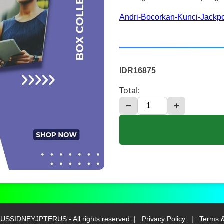
Andri-Bocorkan-Kunci-Jackpo
IDR16875
Total:
−
+
SSIDNEYJPTERUS - All rights reserved. |
Privacy Policy
|
Terms &