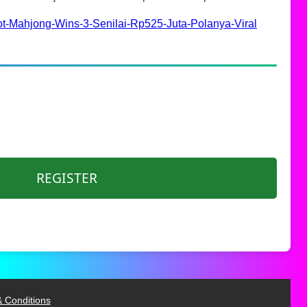
t-Mahjong-Wins-3-Senilai-Rp525-Juta-Polanya-Viral
REGISTER
 Conditions