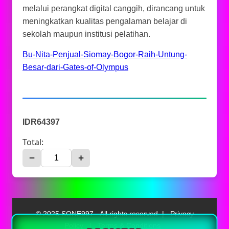
melalui perangkat digital canggih, dirancang untuk
meningkatkan kualitas pengalaman belajar di
sekolah maupun institusi pelatihan.
Bu-Nita-Penjual-Siomay-Bogor-Raih-Untung-
Besar-dari-Gates-of-Olympus
IDR64397
Total:
−
+
© 2025 SONE997 - All rights reserved. |
Privacy
Policy
|
Terms & Conditions