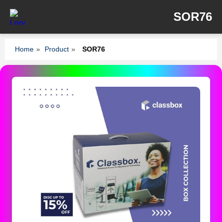
SOR76
Home
»
Product
»
SOR76