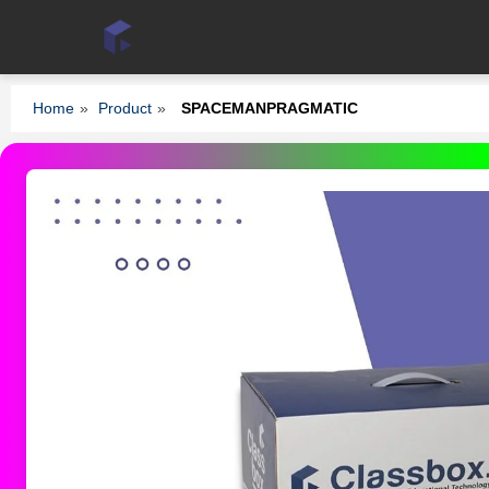
Home
»
Product
»
SPACEMANPRAGMATIC