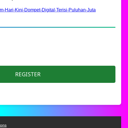
m-Hari-Kini-Dompet-Digital-Terisi-Puluhan-Juta
REGISTER
ions