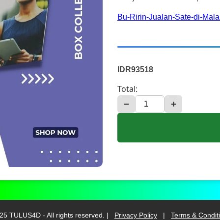
Bu-Ririn-Jualan-Sate-di-Mala
IDR93518
Total:
−
+
25 TULUS4D - All rights reserved. |
Privacy Policy
|
Terms & Condit