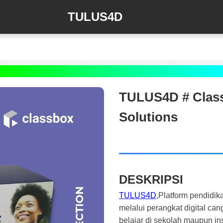
TULUS4D
TULUS4D # Class
Solutions
DESKRIPSI
TULUS4D
,Platform pendidik
melalui perangkat digital ca
belajar di sekolah maupun inst