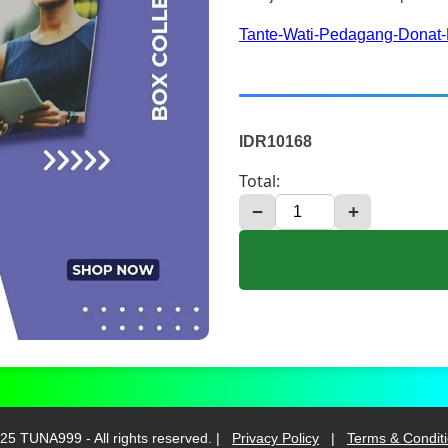
Tante-Wati-Pedagang-Donat-
IDR10168
Total:
−
+
25 TUNA999 - All rights reserved. |
Privacy Policy
|
Terms & Condit