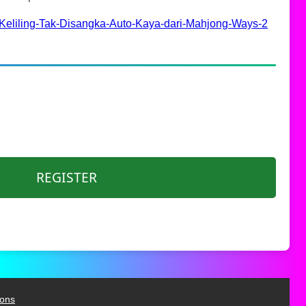
Keliling-Tak-Disangka-Auto-Kaya-dari-Mahjong-Ways-2
REGISTER
ions