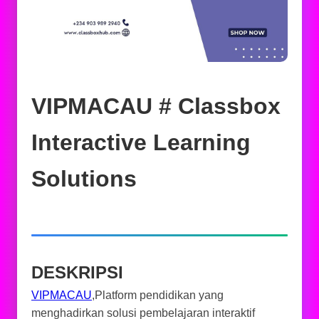
VIPMACAU # Classbox
Interactive Learning
Solutions
DESKRIPSI
VIPMACAU
,Platform pendidikan yang
menghadirkan solusi pembelajaran interaktif