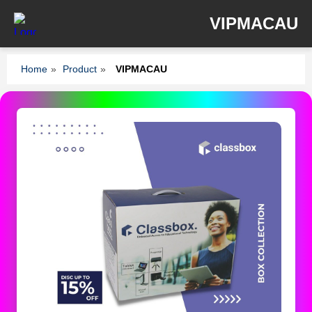
VIPMACAU
Home
»
Product
»
VIPMACAU