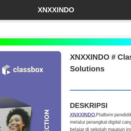
XNXXINDO
XNXXINDO # Clas
Solutions
DESKRIPSI
XNXXINDO
,Platform pendidi
melalui perangkat digital ca
belajar di sekolah maupun inst