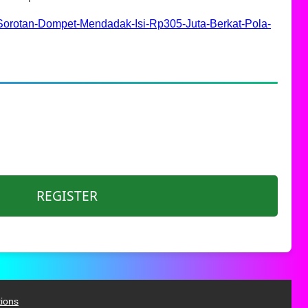
Sorotan-Dompet-Mendadak-Isi-Rp305-Juta-Berkat-Pola-
REGISTER
ions