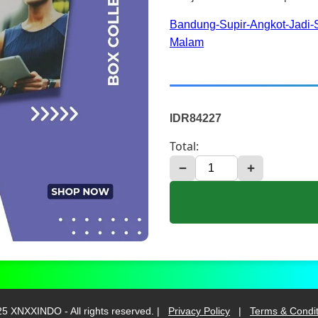
Bandung-Supir-Angkot-Jadi-
Malam
IDR84227
Total:
−
+
5 XNXXINDO - All rights reserved. |
Privacy Policy
|
Terms & Condit