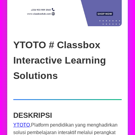
YTOTO # Classbox
Interactive Learning
Solutions
DESKRIPSI
YTOTO
,Platform pendidikan yang menghadirkan
solusi pembelajaran interaktif melalui perangkat