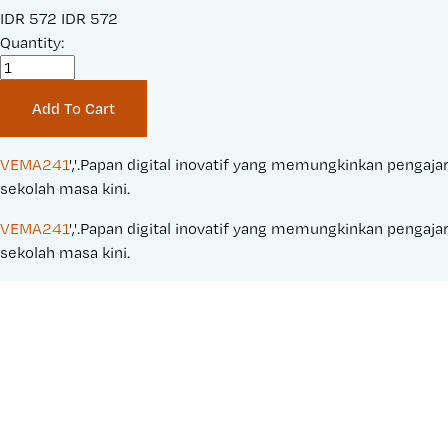
S
IDR 572
O
IDR 572
a
Quantity:
r
l
i
e
g
Add To Cart
P
i
r
n
i
a
VEMA241
','.Papan digital inovatif yang memungkinkan pengajar
c
l
sekolah masa kini.
e
P
VEMA241
','.Papan digital inovatif yang memungkinkan pengajar
:
r
sekolah masa kini.
i
c
e
: