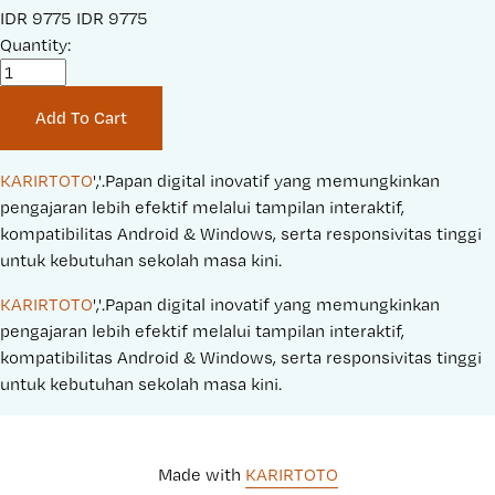
S
IDR 9775
O
IDR 9775
a
Quantity:
r
l
i
e
g
Add To Cart
P
i
r
n
i
a
KARIRTOTO
','.Papan digital inovatif yang memungkinkan 
c
l
pengajaran lebih efektif melalui tampilan interaktif, 
e
P
kompatibilitas Android & Windows, serta responsivitas tinggi 
:
r
untuk kebutuhan sekolah masa kini.
i
KARIRTOTO
','.Papan digital inovatif yang memungkinkan 
c
pengajaran lebih efektif melalui tampilan interaktif, 
e
kompatibilitas Android & Windows, serta responsivitas tinggi 
:
untuk kebutuhan sekolah masa kini.
Made with 
KARIRTOTO