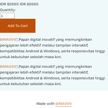
S
IDR 82665
O
IDR 82665
a
Quantity:
r
l
i
e
g
Add To Cart
P
i
r
n
i
a
BIMA999
','.Papan digital inovatif yang memungkinkan 
c
l
pengajaran lebih efektif melalui tampilan interaktif, 
e
P
kompatibilitas Android & Windows, serta responsivitas tinggi 
:
r
untuk kebutuhan sekolah masa kini.
i
BIMA999
','.Papan digital inovatif yang memungkinkan 
c
pengajaran lebih efektif melalui tampilan interaktif, 
e
kompatibilitas Android & Windows, serta responsivitas tinggi 
:
untuk kebutuhan sekolah masa kini.
Made with 
BIMA999