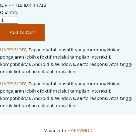
S
IDR 44718
O
IDR 44718
a
Quantity:
r
l
i
e
g
Add To Cart
P
i
r
n
i
a
HAPPYMOD
','.Papan digital inovatif yang memungkinkan 
c
l
pengajaran lebih efektif melalui tampilan interaktif, 
e
P
kompatibilitas Android & Windows, serta responsivitas tinggi 
:
r
untuk kebutuhan sekolah masa kini.
i
HAPPYMOD
','.Papan digital inovatif yang memungkinkan 
c
pengajaran lebih efektif melalui tampilan interaktif, 
e
kompatibilitas Android & Windows, serta responsivitas tinggi 
:
untuk kebutuhan sekolah masa kini.
Made with 
HAPPYMOD